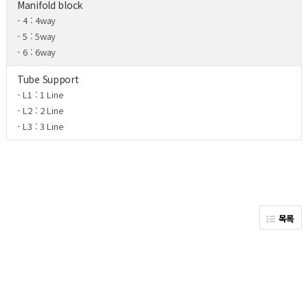
Manifold block
- 4 : 4way
- 5 : 5way
- 6 : 6way
Tube Support
- L1 : 1 Line
- L2 : 2 Line
- L3 : 3 Line
목록