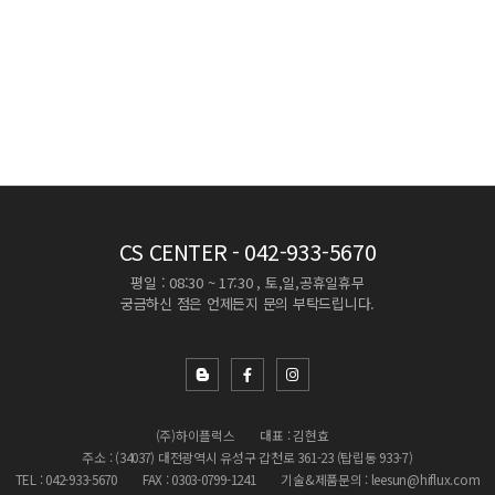
CS CENTER
- 042-933-5670
평일 : 08:30 ~ 17:30 , 토,일,공휴일휴무
궁금하신 점은 언제든지 문의 부탁드립니다.
(주)하이플럭스
대표 : 김현효
주소 : (34037) 대전광역시 유성구 갑천로 361-23 (탑립동 933-7)
TEL : 042-933-5670
FAX : 0303-0799-1241
기술&제품문의 : leesun@hiflux.com