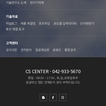
기술연구소 소개
연구기자재
기술자료
카달로그
제품 체결법
포트타입
온도별 압력데이터
단위변환기
튜브 체결 토크
고객센터
공지사항
견적문의
질문과답변
동영상
통합검색
CS CENTER
- 042-933-5670
평일 : 08:30 ~ 17:30 , 토,일,공휴일휴무
궁금하신 점은 언제든지 문의 부탁드립니다.