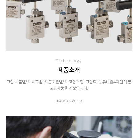
Technology
제품소개
고압 니들밸브, 체크밸브, 공기압밸브, 고압피팅, 고압튜브, 유니온&아답터 등
고압제품을 선보입니다.
more view