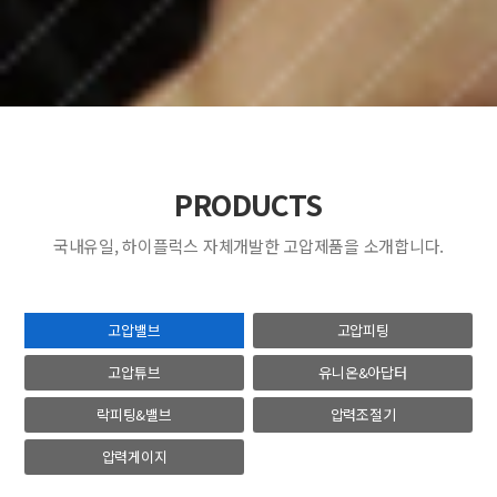
PRODUCTS
국내유일, 하이플럭스 자체개발한 고압제품을 소개합니다.
고압밸브
고압피팅
고압튜브
유니온&아답터
락피팅&밸브
압력조절기
압력게이지