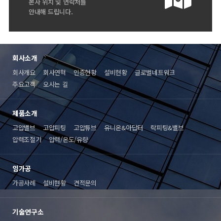
본사 위치 및 연락처를
안내해 드립니다.
회사소개
회사개요
회사연혁
인증현황
설비현황
글로벌네트워크
주요고객
오시는 길
제품소개
고압밸브
고압피팅
고압튜브
유니온&아답터
락피팅&밸브
압력조절기
압력/온도/유량
임가공
가공사례
설비현황
견적문의
기술연구소