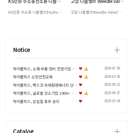
KS인증 수소충전소용 니들밸브(Hydroge…
고압 니들밸브 (Needle Valve) -…
KS인증 수소용 니들밸브(Hydrogen Refueling System Needl…
고압 니들밸브(Needle Valve)유량을 조절하거나 흐름을 차단/개폐하는 수동…
Notice
2026-07-30
하이플럭스, 소재·부품·장비 전문기업 인증 취득
2026-03-26
하이플럭스 소방안전교육
2025-08-22
하이플럭스, 벡스코 국제환경에너지 산업전 참가
2025-06-27
하이플럭스, 글로벌 강소기업 1000+ 유망기업 지정
2025-02-24
하이플럭스, 삼일절 휴무 공지
Catalog