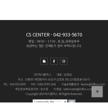
CS CENTER
- 042-933-5670
평일 : 08:30 ~ 17:30 , 토,일,공휴일휴무
궁금하신 점은 언제든지 문의 부탁드립니다.
(주)하이플럭스
대표 : 김현효
주소 : (34037) 대전광역시 유성구 갑천로 361-23 (탑립동 933-7)
TEL : 042-933-5670
FAX : 0303-0799-1241
기술&제품문의 : leesun@hiflux.com
개인정보책임관리자 : 양수정
이메일 : webmaster@hiflux.com
Copyright 2019 하이플럭스 All Rights Reserved.