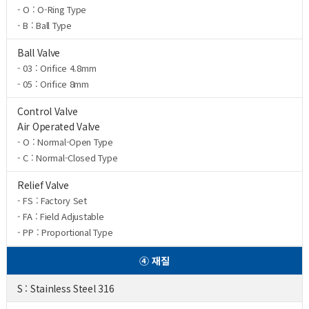
- O : O-Ring Type
- B : Ball Type
Ball Valve
- 03 : Orifice 4.8mm
- 05 : Orifice 8mm
Control Valve
Air Operated Valve
- O : Normal-Open Type
- C : Normal-Closed Type
Relief Valve
- FS : Factory Set
- FA : Field Adjustable
- PP : Proportional Type
④ 재질
S : Stainless Steel 316