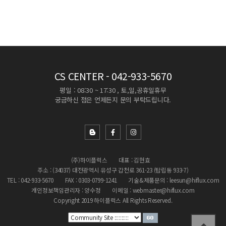
CS CENTER
- 042-933-5670
평일 : 08:30 ~ 17:30 , 토,일,공휴일휴무
궁금하신 점은 언제든지 문의 부탁드립니다.
(주)하이플럭스
대표 : 김현효
주소 : (34037) 대전광역시 유성구 갑천로 361-23 (탑립동 933-7)
TEL : 042-933-5670
FAX : 0303-0799-1241
기술&제품문의 : leesun@hiflux.com
개인정보책임관리자 : 양수정
이메일 : webmaster@hiflux.com
Copyright 2019 하이플럭스 All Rights Reserved.