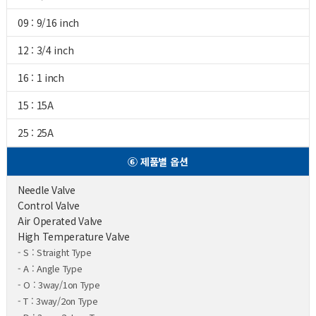
09 : 9/16 inch
12 : 3/4 inch
16 : 1 inch
15 : 15A
25 : 25A
⑥ 제품별 옵션
Needle Valve
Control Valve
Air Operated Valve
High Temperature Valve
- S : Straight Type
- A : Angle Type
- O : 3way/1on Type
- T : 3way/2on Type