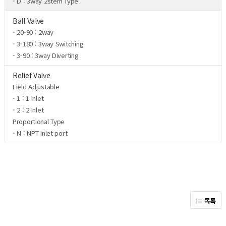
- D : 3way 2stem Type
Ball Valve
- 20-90 : 2way
- 3-180 : 3way Switching
- 3-90 : 3way Diverting
Relief Valve
Field Adjustable
- 1 : 1 Inlet
- 2 : 2 Inlet
Proportional Type
- N : NPT Inlet port
목록