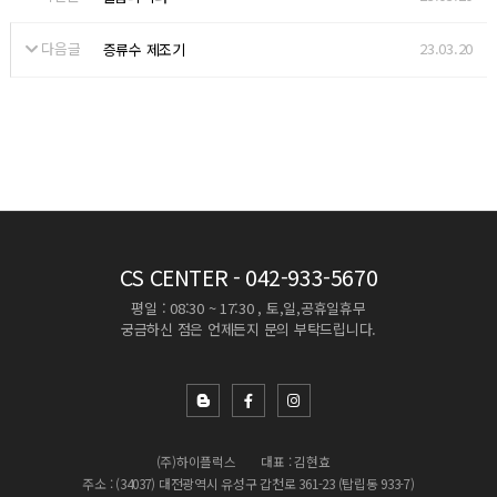
다음글
23.03.20
증류수 제조기
CS CENTER
- 042-933-5670
평일 : 08:30 ~ 17:30 , 토,일,공휴일휴무
궁금하신 점은 언제든지 문의 부탁드립니다.
(주)하이플럭스
대표 : 김현효
주소 : (34037) 대전광역시 유성구 갑천로 361-23 (탑립동 933-7)