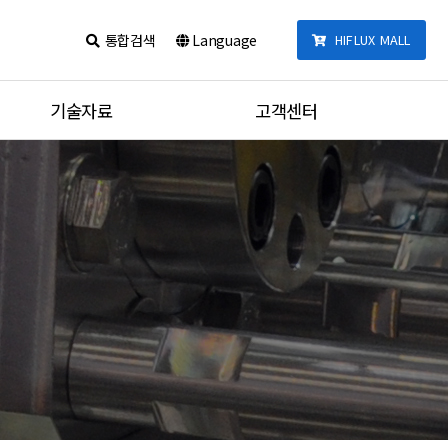
통합검색
Language
HIFLUX MALL
기술자료
고객센터
카달로그
공지사항
제품 체결법
견적문의
포트타입
질문과답변
온도별 압력데이터
동영상
단위변환기
통합검색
튜브 체결 토크