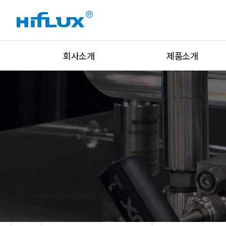
회사소개
제품소개
회사개요
고압밸브
회사연혁
고압피팅
인증현황
고압튜브
설비현황
유니온&아답터
글로벌네트워크
락피팅&밸브
주요고객
압력조절기
오시는 길
압력/온도/유량