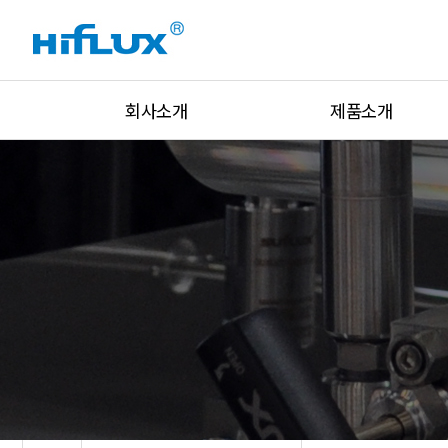
회사소개
제품소개
회사개요
고압밸브
회사연혁
고압피팅
인증현황
고압튜브
설비현황
유니온&아답터
글로벌네트워크
락피팅&밸브
주요고객
압력조절기
오시는 길
압력/온도/유량