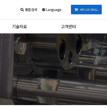
통합검색
Language
HIFLUX MALL
기술자료
고객센터
카달로그
공지사항
제품 체결법
견적문의
포트타입
질문과답변
온도별 압력데이터
동영상
단위변환기
통합검색
튜브 체결 토크