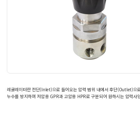
레귤레이터란 전단(Inlet)으로 들어오는 압력 범위 내에서 후단(Outl
누수를 방지하며 저압용 GPR과 고압용 HPR로 구분되어 원하시는 압력사양