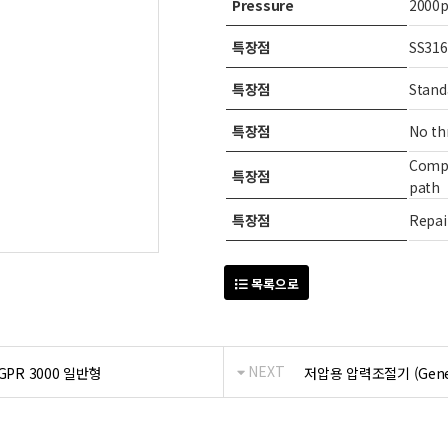
Pressure
2000p
특장점
SS316
특장점
Stand
특장점
No th
Compa
특장점
path
특장점
Repai
목록으로
NEXT
 GPR 3000 일반형
저압용 압력조절기 (General