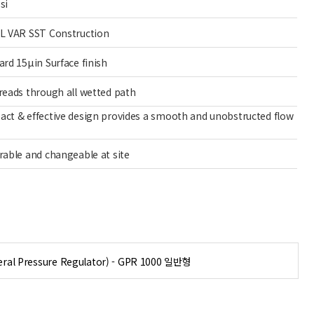
si
L VAR SST Construction
ard 15μin Surface finish
reads through all wetted path
ct & effective design provides a smooth and unobstructed flow
rable and changeable at site
 Pressure Regulator) - GPR 1000 일반형