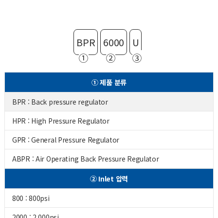
BPR
6000
U
①
②
③
① 제품 분류
BPR : Back pressure regulator
HPR : High Pressure Regulator
GPR : General Pressure Regulator
ABPR : Air Operating Back Pressure Regulator
② Inlet 압력
800 : 800psi
2000 : 2,000psi