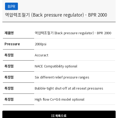
BPR
역압력조절기 (Back pressure regulator) - BPR 2000
제품명
역압력조절기 (Back pressure regulator) - BPR 2000
Pressure
2000psi
특장점
Accuract
특장점
NACE Compatibility optional
특장점
Six different relief pressure ranges
특장점
Bubble-tight shut-off at all reseat pressures
특장점
High flow Cv=0.6 model optional
목록으로