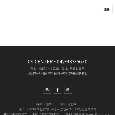
목록
CS CENTER
- 042-933-5670
평일 : 08:30 ~ 17:30 , 토,일,공휴일휴무
궁금하신 점은 언제든지 문의 부탁드립니다.
(주)하이플럭스
대표 : 김현효
주소 : (34037) 대전광역시 유성구 갑천로 361-23 (탑립동 933-7)
TEL : 042-933-5670
FAX : 0303-0799-1241
기술&제품문의 : leesun@hiflux.com