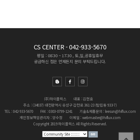
CS CENTER
- 042-933-5670
평일 : 08:30 ~ 17:30 , 토,일,공휴일휴무
궁금하신 점은 언제든지 문의 부탁드립니다.
(주)하이플럭스
대표 : 김현효
주소 : (34037) 대전광역시 유성구 갑천로 361-23 (탑립동 933-7)
TEL : 042-933-5670
FAX : 0303-0799-1241
기술&제품문의 : leesun@hiflux.com
개인정보책임관리자 : 양수정
이메일 : webmaster@hiflux.com
Copyright 2019 하이플럭스 All Rights Reserved.