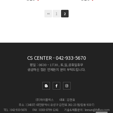
1
2
CS CENTER
- 042-933-5670
평일 : 08:30 ~ 17:30 , 토,일,공휴일휴무
궁금하신 점은 언제든지 문의 부탁드립니다.
(주)하이플럭스
대표 : 김현효
주소 : (34037) 대전광역시 유성구 갑천로 361-23 (탑립동 933-7)
TEL : 042-933-5670
FAX : 0303-0799-1241
기술&제품문의 : leesun@hiflux.com