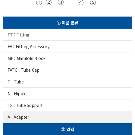
①
②
③
④
⑤
① 제품 분류
FT : Fitting
FA : Fitting Accessory
MF : Manifold Block
FATC : Tube Cap
T : Tube
N : Nipple
TS : Tube Support
A : Adapter
② 압력