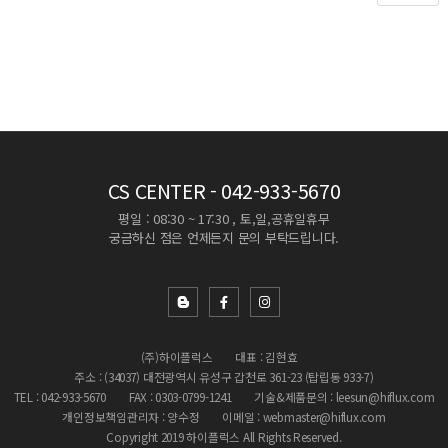
CS CENTER
- 042-933-5670
평일 : 08:30 ~ 17:30 , 토,일,공휴일휴무
궁금하신 점은 언제든지 문의 부탁드립니다.
(주)하이플럭스
대표 : 김현효
주소 : (34037) 대전광역시 유성구 갑천로 361-23 (탑립동 933-7)
TEL : 042-933-5670
FAX : 0303-0799-1241
기술&제품문의 : leesun@hiflux.com
개인정보책임관리자 : 양수정
이메일 : webmaster@hiflux.com
Copyright 2019 하이플럭스 All Rights Reserved.