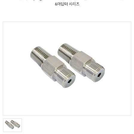
&아답터 시리즈