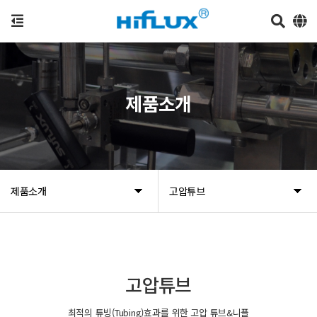
제품소개
제품소개
고압튜브
고압튜브
최적의 튜빙(Tubing)효과를 위한 고압 튜브&니플