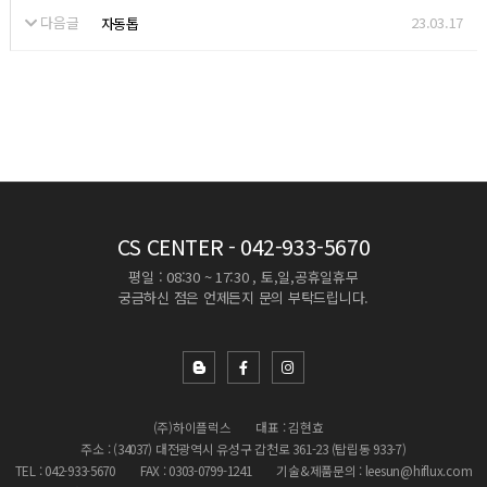
다음글
23.03.17
자동톱
CS CENTER
- 042-933-5670
평일 : 08:30 ~ 17:30 , 토,일,공휴일휴무
궁금하신 점은 언제든지 문의 부탁드립니다.
(주)하이플럭스
대표 : 김현효
주소 : (34037) 대전광역시 유성구 갑천로 361-23 (탑립동 933-7)
TEL : 042-933-5670
FAX : 0303-0799-1241
기술&제품문의 : leesun@hiflux.com