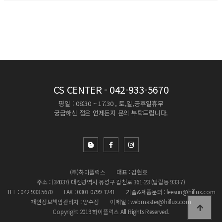
CS CENTER
- 042-933-5670
평일 : 08:30 ~ 17:30 , 토,일,공휴일휴무
궁금하신 점은 언제든지 문의 부탁드립니다.
(주)하이플럭스
대표 : 김현효
주소 : (34037) 대전광역시 유성구 갑천로 361-23 (탑립동 933-7)
TEL : 042-933-5670
FAX : 0303-0799-1241
기술&제품문의 : leesun@hiflux.com
개인정보책임관리자 : 양수정
이메일 : webmaster@hiflux.com
Copyright 2019 하이플럭스 All Rights Reserved.