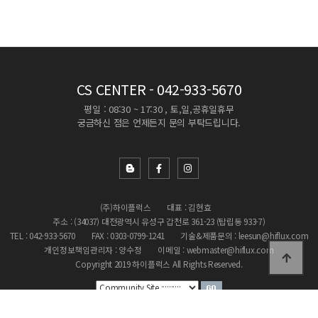
CS CENTER
- 042-933-5670
평일 : 08:30 ~ 17:30 , 토,일,공휴일휴무
궁금하신 점은 언제든지 문의 부탁드립니다.
(주)하이플럭스
대표 : 김현효
주소 : (34037) 대전광역시 유성구 갑천로 361-23 (탑립동 933-7)
TEL : 042-933-5670
FAX : 0303-0799-1241
기술&제품문의 : leesun@hiflux.com
개인정보책임관리자 : 양수정
이메일 : webmaster@hiflux.com
Copyright 2019 하이플럭스 All Rights Reserved.