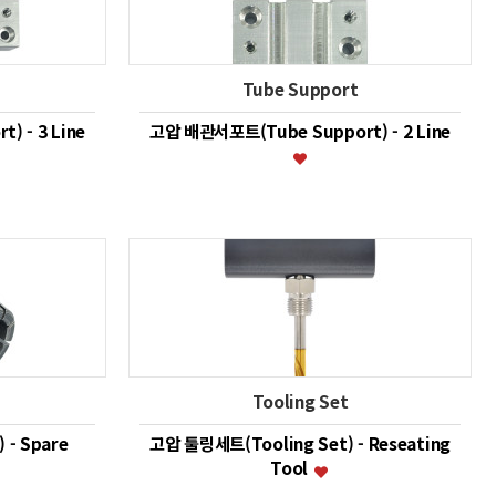
Tube Support
 - 3 Line
고압 배관서포트(Tube Support) - 2 Line
Tooling Set
 - Spare
고압 툴링세트(Tooling Set) - Reseating
Tool