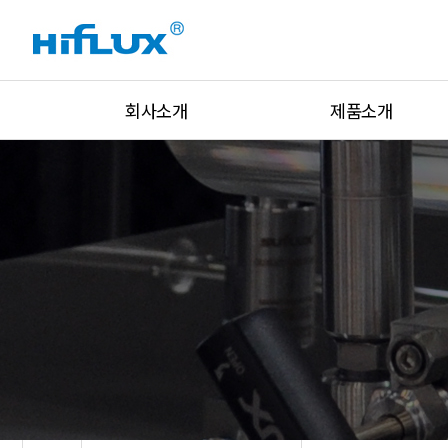
회사소개
제품소개
회사개요
고압밸브
회사연혁
고압피팅
인증현황
고압튜브
설비현황
유니온&아답터
글로벌네트워크
락피팅&밸브
주요고객
압력조절기
오시는 길
압력/온도/유량