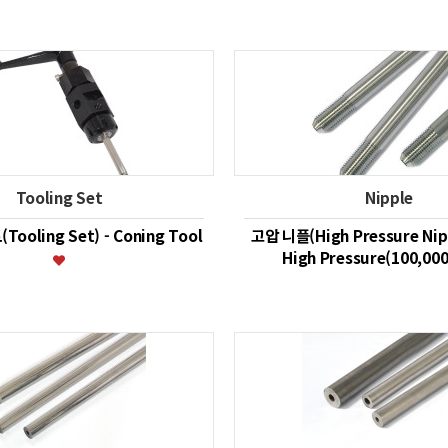
Tooling Set
Nipple
ooling Set) - Coning Tool
고압 니플(High Pressure Nipp
High Pressure(100,00