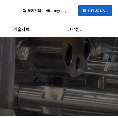
통합검색
Language
HIFLUX MALL
기술자료
고객센터
카달로그
공지사항
제품 체결법
견적문의
포트타입
질문과답변
온도별 압력데이터
동영상
단위변환기
통합검색
튜브 체결 토크