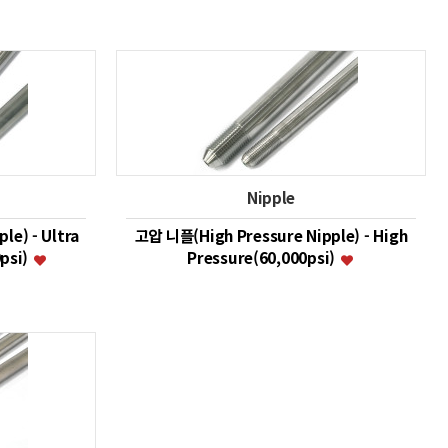
Nipple
le) - Ultra
고압 니플(High Pressure Nipple) - High
0psi)
Pressure(60,000psi)