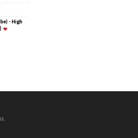
e) - High
i)
다.