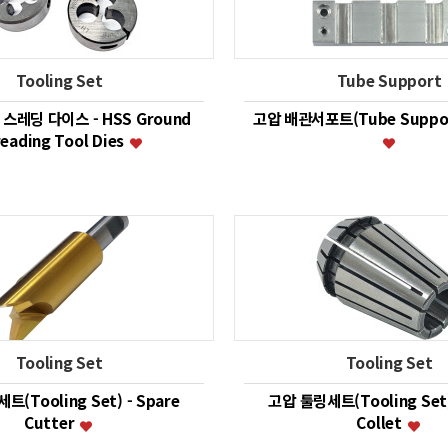
Tooling Set
Tube Support
스레딩 다이스 - HSS Ground
고압 배관서포트(Tube Support)
eading Tool Dies
Tooling Set
Tooling Set
(Tooling Set) - Spare
고압 툴링세트(Tooling Set)
Cutter
Collet