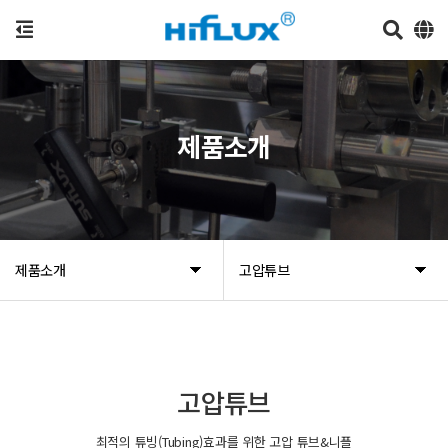
제품소개
제품소개
고압튜브
고압튜브
최적의 튜빙(Tubing)효과를 위한 고압 튜브&니플