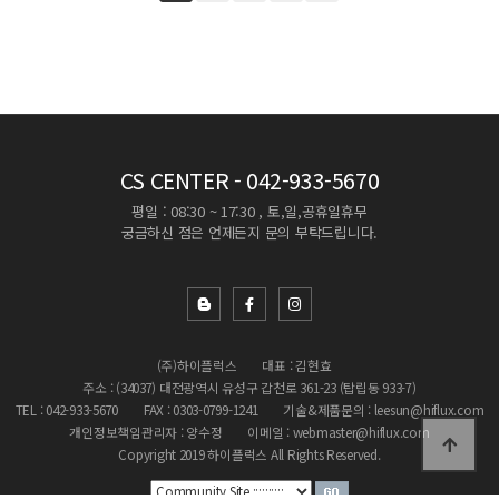
CS CENTER
- 042-933-5670
평일 : 08:30 ~ 17:30 , 토,일,공휴일휴무
궁금하신 점은 언제든지 문의 부탁드립니다.
(주)하이플럭스
대표 : 김현효
주소 : (34037) 대전광역시 유성구 갑천로 361-23 (탑립동 933-7)
TEL : 042-933-5670
FAX : 0303-0799-1241
기술&제품문의 : leesun@hiflux.com
개인정보책임관리자 : 양수정
이메일 : webmaster@hiflux.com
Copyright 2019 하이플럭스 All Rights Reserved.