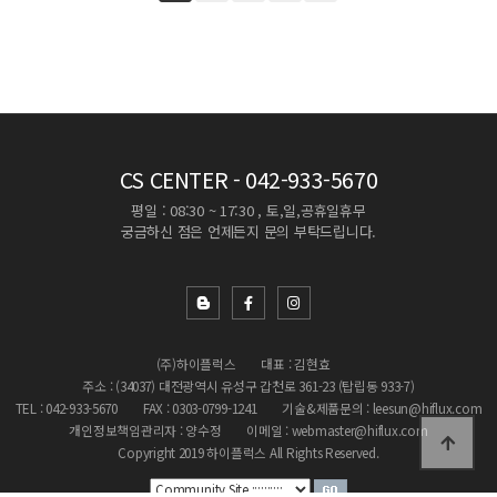
CS CENTER
- 042-933-5670
평일 : 08:30 ~ 17:30 , 토,일,공휴일휴무
궁금하신 점은 언제든지 문의 부탁드립니다.
(주)하이플럭스
대표 : 김현효
주소 : (34037) 대전광역시 유성구 갑천로 361-23 (탑립동 933-7)
TEL : 042-933-5670
FAX : 0303-0799-1241
기술&제품문의 : leesun@hiflux.com
개인정보책임관리자 : 양수정
이메일 : webmaster@hiflux.com
Copyright 2019 하이플럭스 All Rights Reserved.