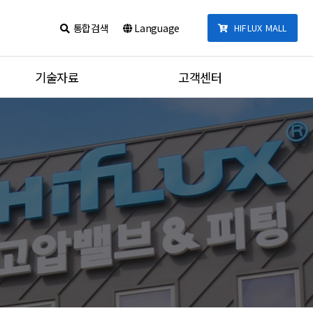
통합검색
Language
HIFLUX MALL
기술자료
고객센터
카달로그
공지사항
제품 체결법
견적문의
포트타입
질문과답변
온도별 압력데이터
동영상
단위변환기
통합검색
튜브 체결 토크