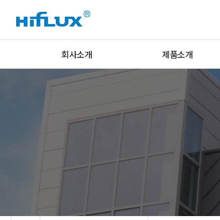
회사소개
제품소개
회사개요
고압밸브
회사연혁
고압피팅
인증현황
고압튜브
설비현황
유니온&아답터
글로벌네트워크
락피팅&밸브
주요고객
압력조절기
오시는 길
압력/온도/유량