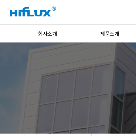
회사소개
제품소개
회사개요
고압밸브
회사연혁
고압피팅
인증현황
고압튜브
설비현황
유니온&아답터
글로벌네트워크
락피팅&밸브
주요고객
압력조절기
오시는 길
압력/온도/유량