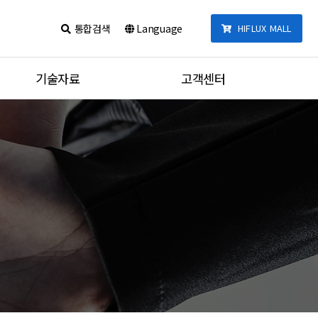
통합검색
Language
HIFLUX MALL
기술자료
고객센터
카달로그
공지사항
제품 체결법
견적문의
포트타입
질문과답변
온도별 압력데이터
동영상
단위변환기
통합검색
튜브 체결 토크