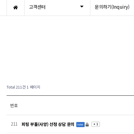
고객센터
문의하기(Inquiry)
새글
Total 211건
1 페이지
번호
211
피팅 부품(사양) 선정 상담 문의
+ 1
new