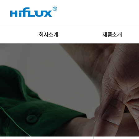
회사소개
제품소개
회사개요
고압밸브
회사연혁
고압피팅
인증현황
고압튜브
설비현황
유니온&아답터
글로벌네트워크
락피팅&밸브
주요고객
압력조절기
오시는 길
압력/온도/유량