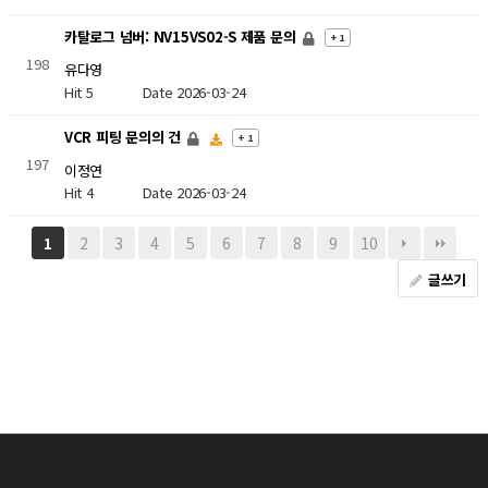
카탈로그 넘버: NV15VS02-S 제품 문의
+ 1
198
유다영
Hit 5
Date 2026-03-24
VCR 피팅 문의의 건
+ 1
197
이정연
Hit 4
Date 2026-03-24
2
3
4
5
6
7
8
9
10
1
글쓰기