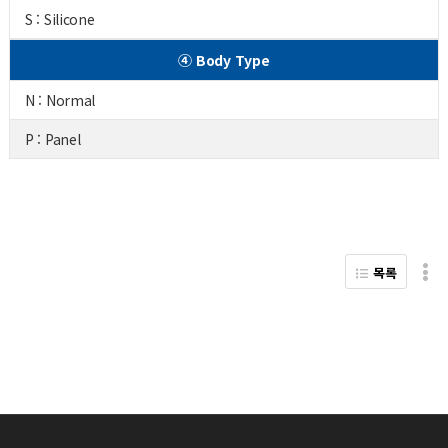
S : Silicone
④ Body Type
N : Normal
P : Panel
목록