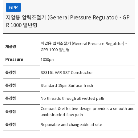
GPR
저압용 압력조절기 (General Pressure Regulator) - GP
R 1000 일반형
저압용 압력조절기 (General Pressure Regulator) -
제품명
GPR 1000 일반형
Pressure
1000psi
특장점
SS316L VAR SST Construction
특장점
Standard 15μin Surface finish
특장점
No threads through all wetted path
Compact & effective design provides a smooth and
특장점
unobstructed flow path
특장점
Repairable and changeable at site